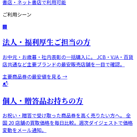
書店・ネット書店で利用可能
ご利用シーン
🏢
法人・福利厚生ご担当の方
お中元・お歳暮・社内表彰の一括購入に。 JCB・VJA・百貨
店共通など主要ブランドの最安販売店舗を一目で確認。
主要商品券の最安値を見る →
📬
個人・贈答品お持ちの方
お祝い・贈答で受け取った商品券を高く売りたい方へ。 全
国 20 店舗の買取価格を毎日比較。週次ダイジェストで価格
変動をメール通知。