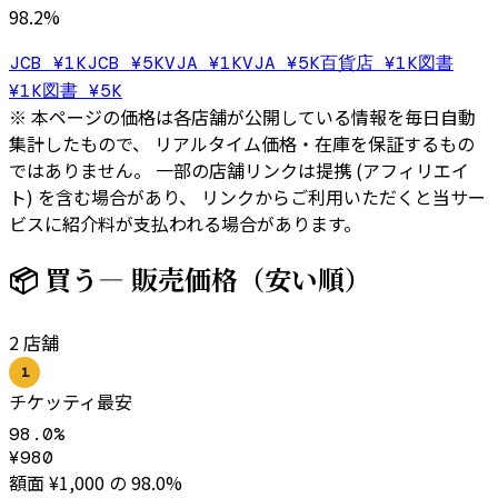
98.2
%
JCB ¥1K
JCB ¥5K
VJA ¥1K
VJA ¥5K
百貨店 ¥1K
図書
¥1K
図書 ¥5K
※ 本ページの価格は各店舗が公開している情報を毎日自動
集計したもので、 リアルタイム価格・在庫を保証するもの
ではありません。 一部の店舗リンクは提携 (アフィリエイ
ト) を含む場合があり、 リンクからご利用いただくと当サー
ビスに紹介料が支払われる場合があります。
📦 買う
— 販売価格（安い順）
2
店舗
1
チケッティ
最安
98.0
%
¥
980
額面 ¥
1,000
の
98.0
%