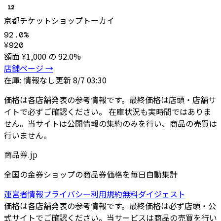
12
京都チケットショップトーカイ
92.0
%
¥
920
額面 ¥
1,000
の
92.0
%
店舗ページ →
在庫:
情報なし
更新
8/7 03:30
価格は各店舗発表の参考情報です。最終価格は店頭・店舗サ
イトで必ずご確認ください。 在庫状況も実時間ではありま
せん。当サイトは公開情報の集約のみを行い、商品の売買は
行いません。
商品券.jp
全国の金券ショップの商品券価格を毎日自動集計
運営者情報
プライバシー
利用規約
無料ダイジェスト
価格は各店舗発表の参考情報です。最終価格は必ず店頭・公
式サイトでご確認ください。当サービスは商品の売買を行い