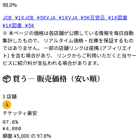
98.0
%
JCB ¥1K
JCB ¥5K
VJA ¥1K
VJA ¥5K
百貨店 ¥1K
図書
¥1K
図書 ¥5K
※ 本ページの価格は各店舗が公開している情報を毎日自動
集計したもので、 リアルタイム価格・在庫を保証するもの
ではありません。 一部の店舗リンクは提携 (アフィリエイ
ト) を含む場合があり、 リンクからご利用いただくと当サー
ビスに紹介料が支払われる場合があります。
📦 買う
— 販売価格（安い順）
3
店舗
1
チケッティ
最安
97.6
%
¥
4,880
額面 ¥
5,000
の
97.6
%