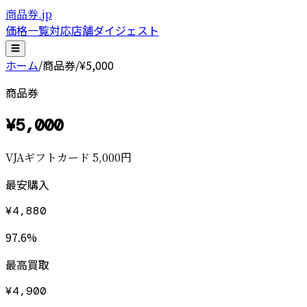
商品券.jp
価格一覧
対応店舗
ダイジェスト
☰
ホーム
/
商品券
/
¥5,000
商品券
¥
5,000
VJAギフトカード 5,000円
最安購入
¥
4,880
97.6
%
最高買取
¥
4,900