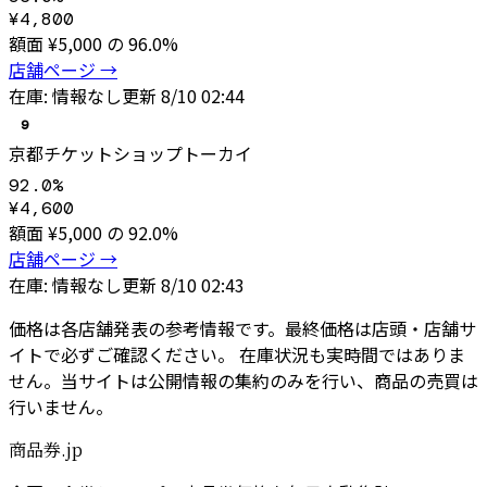
¥
4,800
額面 ¥
5,000
の
96.0
%
店舗ページ →
在庫:
情報なし
更新
8/10 02:44
9
京都チケットショップトーカイ
92.0
%
¥
4,600
額面 ¥
5,000
の
92.0
%
店舗ページ →
在庫:
情報なし
更新
8/10 02:43
価格は各店舗発表の参考情報です。最終価格は店頭・店舗サ
イトで必ずご確認ください。 在庫状況も実時間ではありま
せん。当サイトは公開情報の集約のみを行い、商品の売買は
行いません。
商品券.jp