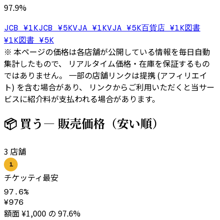
97.9
%
JCB ¥1K
JCB ¥5K
VJA ¥1K
VJA ¥5K
百貨店 ¥1K
図書
¥1K
図書 ¥5K
※ 本ページの価格は各店舗が公開している情報を毎日自動
集計したもので、 リアルタイム価格・在庫を保証するもの
ではありません。 一部の店舗リンクは提携 (アフィリエイ
ト) を含む場合があり、 リンクからご利用いただくと当サー
ビスに紹介料が支払われる場合があります。
📦 買う
— 販売価格（安い順）
3
店舗
1
チケッティ
最安
97.6
%
¥
976
額面 ¥
1,000
の
97.6
%