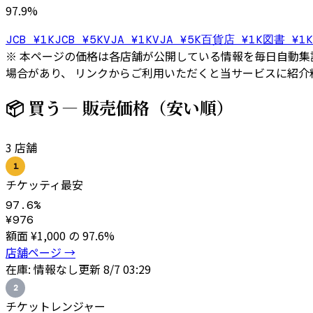
97.9
%
JCB ¥1K
JCB ¥5K
VJA ¥1K
VJA ¥5K
百貨店 ¥1K
図書 ¥1K
※ 本ページの価格は各店舗が公開している情報を毎日自動集計
場合があり、 リンクからご利用いただくと当サービスに紹介
📦 買う
— 販売価格（安い順）
3
店舗
1
チケッティ
最安
97.6
%
¥
976
額面 ¥
1,000
の
97.6
%
店舗ページ →
在庫:
情報なし
更新
8/7 03:29
2
チケットレンジャー