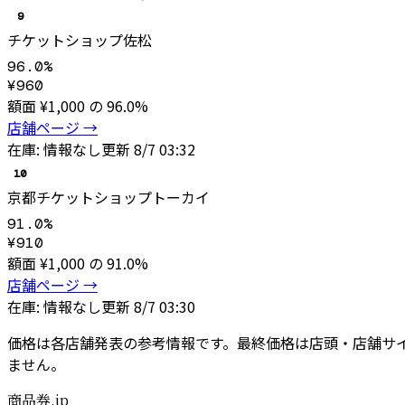
9
チケットショップ佐松
96.0
%
¥
960
額面 ¥
1,000
の
96.0
%
店舗ページ →
在庫:
情報なし
更新
8/7 03:32
10
京都チケットショップトーカイ
91.0
%
¥
910
額面 ¥
1,000
の
91.0
%
店舗ページ →
在庫:
情報なし
更新
8/7 03:30
価格は各店舗発表の参考情報です。最終価格は店頭・店舗サ
ません。
商品券.jp