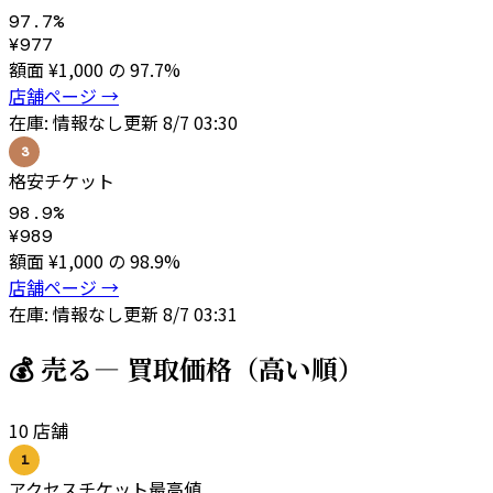
97.7
%
¥
977
額面 ¥
1,000
の
97.7
%
店舗ページ →
在庫:
情報なし
更新
8/7 03:30
3
格安チケット
98.9
%
¥
989
額面 ¥
1,000
の
98.9
%
店舗ページ →
在庫:
情報なし
更新
8/7 03:31
💰 売る
— 買取価格（高い順）
10
店舗
1
アクセスチケット
最高値